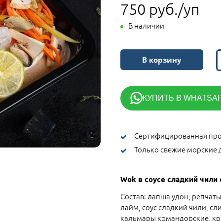
750 руб./уп
В наличии
В корзину
КУПИТЬ В WHATSA
Сертифицированная про
Только свежие морские 
Wok в соусе сладкий чили
Состав: лапша удон, репчат
лайм, соус сладкий чили, сл
кальмары командорские, кре